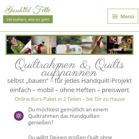
Zum
Inhalt
Menü
Menü
springen
Quiltrahmen & Quilts
aufspannen
selbst „bauen“ – für jedes Handquilt-Projekt
einfach – mobil – ohne Heften – preiswert
Online Kurs-Paket in 2 Teilen – bei Dir zu Hause
Du möchtest gemütlich an einem
Quiltrahmen das Handquilten
genießen?
Du willst Deinen großen Quilt ohne