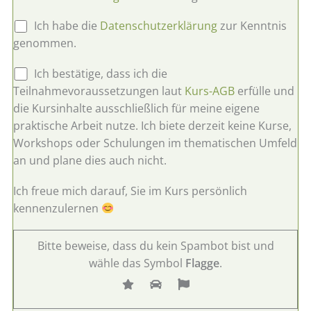
t
Ich habe die
Datenschutzerklärung
zur Kenntnis
e
genommen.
l
a
Ich bestätige, dass ich die
s
Teilnahmevoraussetzungen laut
Kurs-AGB
erfülle und
s
die Kursinhalte ausschließlich für meine eigene
e
praktische Arbeit nutze. Ich biete derzeit keine Kurse,
d
Workshops oder Schulungen im thematischen Umfeld
i
an und plane dies auch nicht.
e
s
Ich freue mich darauf, Sie im Kurs persönlich
e
kennenzulernen
s
F
Bitte beweise, dass du kein Spambot bist und
e
wähle das Symbol
Flagge
.
l
d