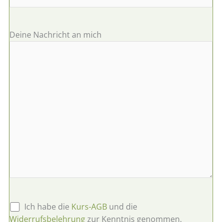
Deine Nachricht an mich
B
Ich habe die
Kurs-AGB
und die
i
Widerrufsbelehrung
zur Kenntnis genommen.
t