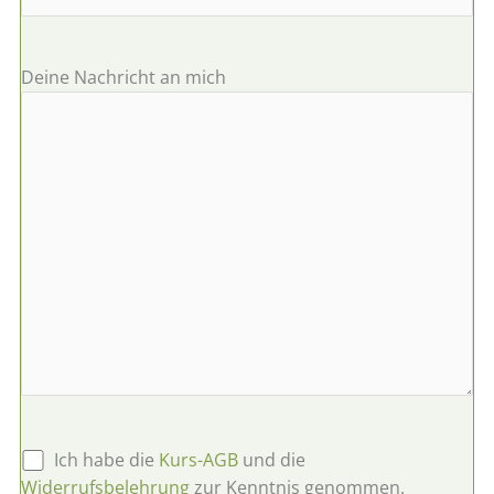
Deine Nachricht an mich
B
Ich habe die
Kurs-AGB
und die
i
Widerrufsbelehrung
zur Kenntnis genommen.
t