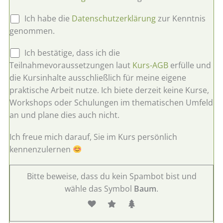
t
Ich habe die
Datenschutzerklärung
zur Kenntnis
e
genommen.
l
a
Ich bestätige, dass ich die
s
Teilnahmevoraussetzungen laut
Kurs-AGB
erfülle und
s
die Kursinhalte ausschließlich für meine eigene
e
praktische Arbeit nutze. Ich biete derzeit keine Kurse,
d
Workshops oder Schulungen im thematischen Umfeld
i
an und plane dies auch nicht.
e
s
Ich freue mich darauf, Sie im Kurs persönlich
e
kennenzulernen
s
F
Bitte beweise, dass du kein Spambot bist und
e
wähle das Symbol
Baum
.
l
d